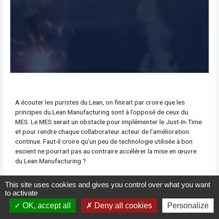
A écouter les puristes du Lean, on finirait par croire que les
principes du Lean Manufacturing sont à l’opposé de ceux du
MES. Le MES serait un obstacle pour implémenter le Just-In-Time
et pour rendre chaque collaborateur acteur de l’amélioration
continue. Faut-il croire qu’un peu de technologie utilisée à bon
escient ne pourrait pas au contraire accélérer la mise en œuvre
du Lean Manufacturing ?
This site uses cookies and gives you control over what you want
Prenons l’exemple de plusieurs outils du Lean Manufacturing :
to activate
La méthode 5S
: cette méthodologie vise à mettre de
OK, accept all
Deny all cookies
Personalize
l’ordre, standardiser et maintenir dans le temps. Or une
application peut justement apporter la rigueur nécessaire